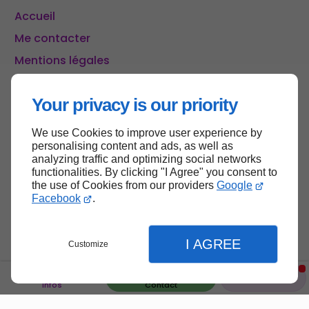
Accueil
Me contacter
Mentions légales
Plan du site
Your privacy is our priority
We use Cookies to improve user experience by
Haut de page
personalising content and ads, as well as
analyzing traffic and optimizing social networks
functionalities. By clicking "I Agree" you consent to
the use of Cookies from our providers
Google
Facebook
.
I AGREE
Customize
Infos
Contact